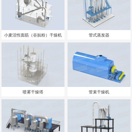
小麦活性面筋（谷朊粉）干燥机
管式蒸发器
喷雾干燥塔
管束干燥机