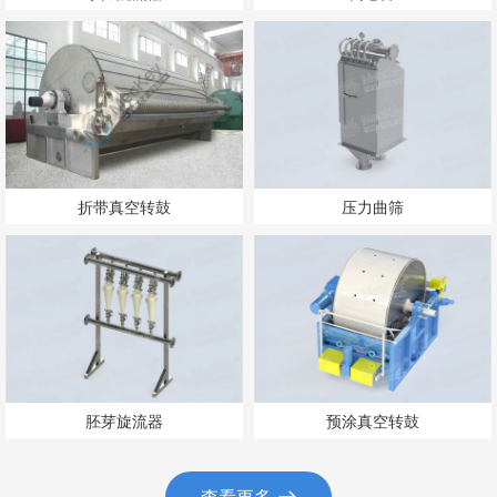
折带真空转鼓
压力曲筛
胚芽旋流器
预涂真空转鼓
查看更多