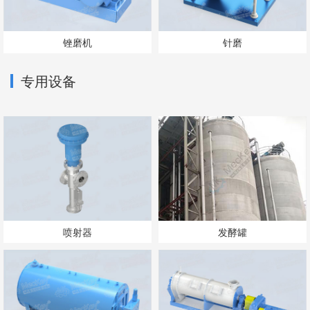
锉磨机
针磨
专用设备
喷射器
发酵罐