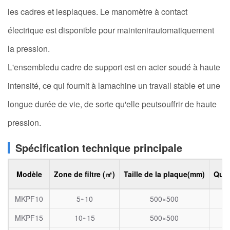
les cadres et lesplaques. Le manomètre à contact
électrique est disponible pour maintenirautomatiquement
la pression.
L'ensembledu cadre de support est en acier soudé à haute
intensité, ce qui fournit à lamachine un travail stable et une
longue durée de vie, de sorte qu'elle peutsouffrir de haute
pression.
Spécification technique principale
Modèle
Zone de filtre (㎡)
Taille de la plaque(mm)
Quan
MKPF10
5~10
500×500
MKPF15
10~15
500×500